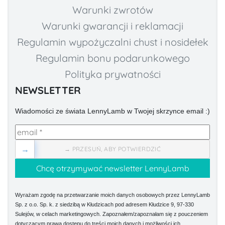
Warunki zwrotów
Warunki gwarancji i reklamacji
Regulamin wypożyczalni chust i nosidełek
Regulamin bonu podarunkowego
Polityka prywatności
NEWSLETTER
Wiadomości ze świata LennyLamb w Twojej skrzynce email :)
→
→ PRZESUŃ, ABY POTWIERDZIĆ
Wyrażam zgodę na przetwarzanie moich danych osobowych przez LennyLamb
Sp. z o.o. Sp. k. z siedzibą w Kłudzicach pod adresem Kłudzice 9, 97-330
Sulejów, w celach marketingowych. Zapoznałem/zapoznałam się z pouczeniem
dotyczącym prawa dostępu do treści moich danych i możliwości ich