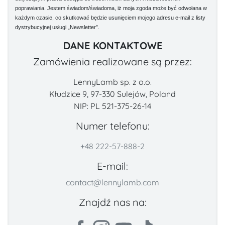
poprawiania. Jestem świadom/świadoma, iż moja zgoda może być odwołana w
każdym czasie, co skutkować będzie usunięciem mojego adresu e-mail z listy
dystrybucyjnej usługi „Newsletter”.
DANE KONTAKTOWE
Zamówienia realizowane są przez:
LennyLamb sp. z o.o.
Kłudzice 9, 97-330 Sulejów, Poland
NIP: PL 521-375-26-14
Numer telefonu:
+48 222-57-888-2
E-mail:
contact@lennylamb.com
Znajdź nas na: