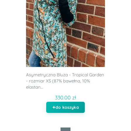
Asymetryczna Bluza - Tropical Garden
- rozmiar XS (87% bawełna, 10%
elastan...
330.00 zł
do koszyka