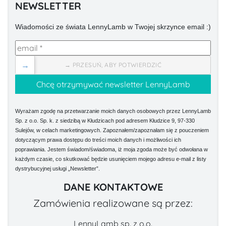
NEWSLETTER
Wiadomości ze świata LennyLamb w Twojej skrzynce email :)
→
→ PRZESUŃ, ABY POTWIERDZIĆ
Wyrażam zgodę na przetwarzanie moich danych osobowych przez LennyLamb
Sp. z o.o. Sp. k. z siedzibą w Kłudzicach pod adresem Kłudzice 9, 97-330
Sulejów, w celach marketingowych. Zapoznałem/zapoznałam się z pouczeniem
dotyczącym prawa dostępu do treści moich danych i możliwości ich
poprawiania. Jestem świadom/świadoma, iż moja zgoda może być odwołana w
każdym czasie, co skutkować będzie usunięciem mojego adresu e-mail z listy
dystrybucyjnej usługi „Newsletter”.
DANE KONTAKTOWE
Zamówienia realizowane są przez:
LennyLamb sp. z o.o.