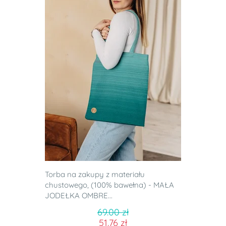
Torba na zakupy z materiału
chustowego, (100% bawełna) - MAŁA
JODEŁKA OMBRE...
69.00 zł
51.76 zł