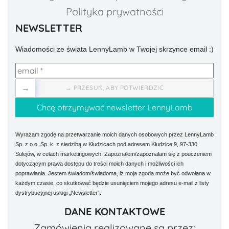
Polityka prywatności
NEWSLETTER
Wiadomości ze świata LennyLamb w Twojej skrzynce email :)
→
→ PRZESUŃ, ABY POTWIERDZIĆ
Wyrażam zgodę na przetwarzanie moich danych osobowych przez LennyLamb
Sp. z o.o. Sp. k. z siedzibą w Kłudzicach pod adresem Kłudzice 9, 97-330
Sulejów, w celach marketingowych. Zapoznałem/zapoznałam się z pouczeniem
dotyczącym prawa dostępu do treści moich danych i możliwości ich
poprawiania. Jestem świadom/świadoma, iż moja zgoda może być odwołana w
każdym czasie, co skutkować będzie usunięciem mojego adresu e-mail z listy
dystrybucyjnej usługi „Newsletter”.
DANE KONTAKTOWE
Zamówienia realizowane są przez: