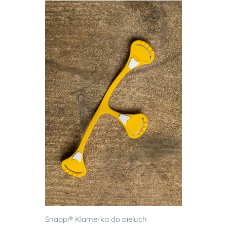
Snappi® Klamerka do pieluch