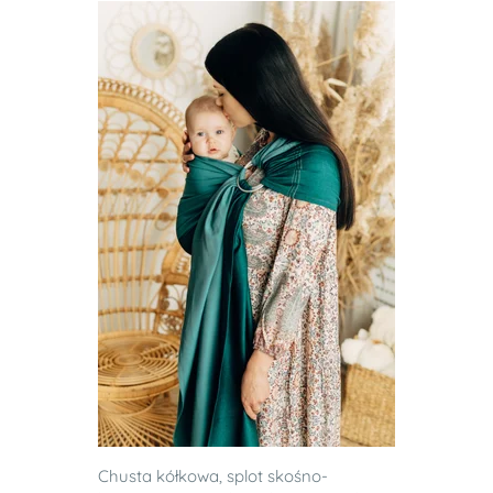
Chusta kółkowa, splot skośno-