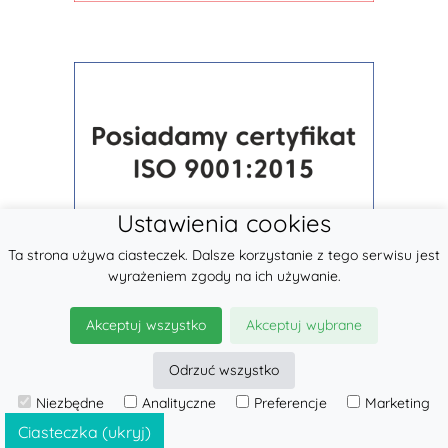
Ustawienia cookies
Ta strona używa ciasteczek. Dalsze korzystanie z tego serwisu jest
wyrażeniem zgody na ich używanie.
Akceptuj wszystko
Akceptuj wybrane
Odrzuć wszystko
Niezbędne
Analityczne
Preferencje
Marketing
© 2026
LennyLamb sp. z o.o.
·
Nosidełka dla dzieci
producent ·
Ciasteczka (ukryj)