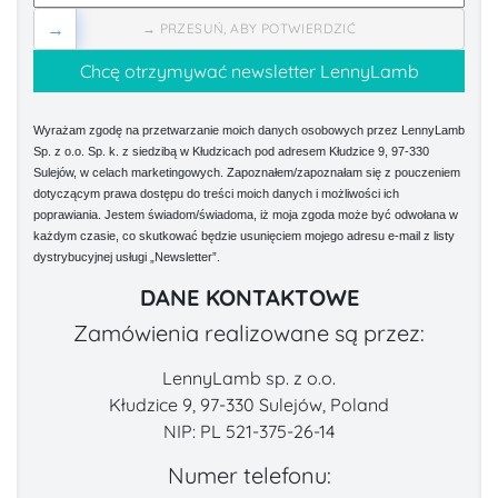
→
→ PRZESUŃ, ABY POTWIERDZIĆ
Wyrażam zgodę na przetwarzanie moich danych osobowych przez LennyLamb
Sp. z o.o. Sp. k. z siedzibą w Kłudzicach pod adresem Kłudzice 9, 97-330
Sulejów, w celach marketingowych. Zapoznałem/zapoznałam się z pouczeniem
dotyczącym prawa dostępu do treści moich danych i możliwości ich
poprawiania. Jestem świadom/świadoma, iż moja zgoda może być odwołana w
każdym czasie, co skutkować będzie usunięciem mojego adresu e-mail z listy
dystrybucyjnej usługi „Newsletter”.
DANE KONTAKTOWE
Zamówienia realizowane są przez:
LennyLamb sp. z o.o.
Kłudzice 9, 97-330 Sulejów, Poland
NIP: PL 521-375-26-14
Numer telefonu: