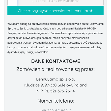
→
→ PRZESUŃ, ABY POTWIERDZIĆ
Wyrażam zgodę na przetwarzanie moich danych osobowych przez LennyLamb
Sp. z o.o. Sp. k. z siedzibą w Kłudzicach pod adresem Kłudzice 9, 97-330
Sulejów, w celach marketingowych. Zapoznałem/zapoznałam się z pouczeniem
dotyczącym prawa dostępu do treści moich danych i możliwości ich
poprawiania. Jestem świadom/świadoma, iż moja zgoda może być odwołana w
każdym czasie, co skutkować będzie usunięciem mojego adresu e-mail z listy
dystrybucyjnej usługi „Newsletter”.
DANE KONTAKTOWE
Zamówienia realizowane są przez:
LennyLamb sp. z o.o.
Kłudzice 9, 97-330 Sulejów, Poland
NIP: PL 521-375-26-14
Numer telefonu:
+48 222-57-888-2