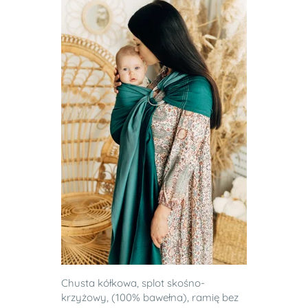
Chusta kółkowa, splot skośno-
krzyżowy, (100% bawełna), ramię bez