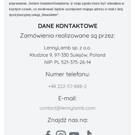
poprawiania. Jestem świadom/świadoma, iż moja zgoda może być odwołana w
każdym czasie, co skutkować będzie usunięciem mojego adresu e-mail z listy
dystrybucyjnej usługi „Newsletter”.
DANE KONTAKTOWE
Zamówienia realizowane są przez:
LennyLamb sp. z o.o.
Kłudzice 9, 97-330 Sulejów, Poland
NIP: PL 521-375-26-14
Numer telefonu:
+48 222-57-888-2
E-mail:
contact@lennylamb.com
Znajdź nas na: