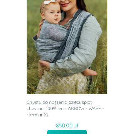
Chusta do noszenia dzieci, splot
chevron, 100% len - ARROW - WAVE -
rozmiar XL
850.00 zł