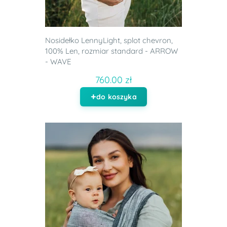
Nosidełko LennyLight, splot chevron,
100% Len, rozmiar standard - ARROW
- WAVE
760.00 zł
do koszyka