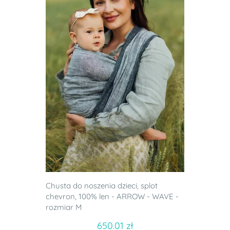
Chusta do noszenia dzieci, splot
chevron, 100% len - ARROW - WAVE -
rozmiar M
650.01 zł