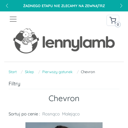
DARMOWA DOSTAWA NA TERENIE POLSKI OD 240 PLN
0
Start
Sklep
Pierwszy gatunek
Chevron
Filtry
Chevron
Sortuj po cenie :
Rosnąco
Malejąco