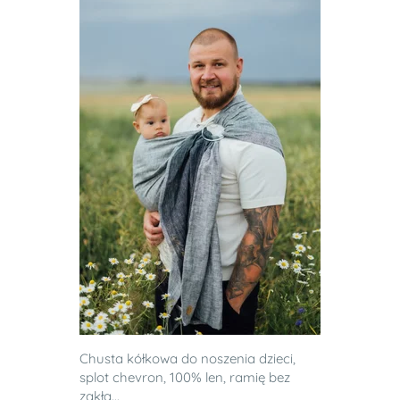
Chusta kółkowa do noszenia dzieci,
splot chevron, 100% len, ramię bez
zakła...