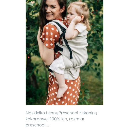
Nosidełko LennyPreschool z tkaniny
żakardowej 100% len, rozmiar
preschool ...