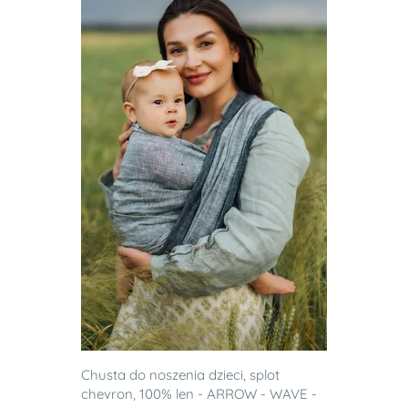
Chusta do noszenia dzieci, splot
chevron, 100% len - ARROW - WAVE -