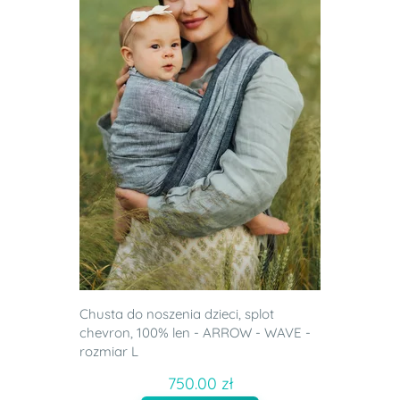
Chusta do noszenia dzieci, splot
chevron, 100% len - ARROW - WAVE -
rozmiar L
750.00 zł