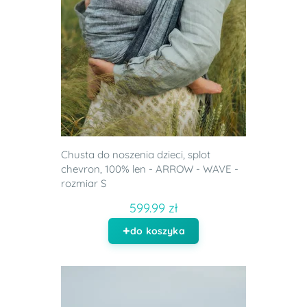
Chusta do noszenia dzieci, splot
chevron, 100% len - ARROW - WAVE -
rozmiar S
599.99 zł
do koszyka