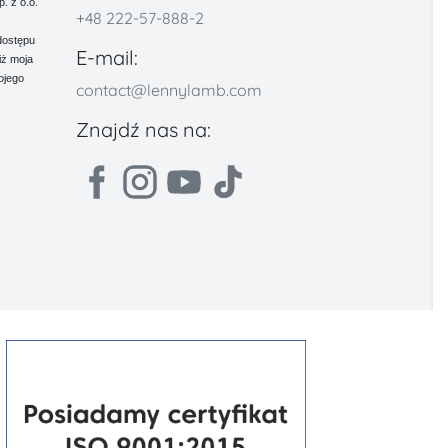
 z o.o.
+48 222-57-888-2
dostępu
E-mail:
iż moja
ojego
contact@lennylamb.com
Znajdź nas na: