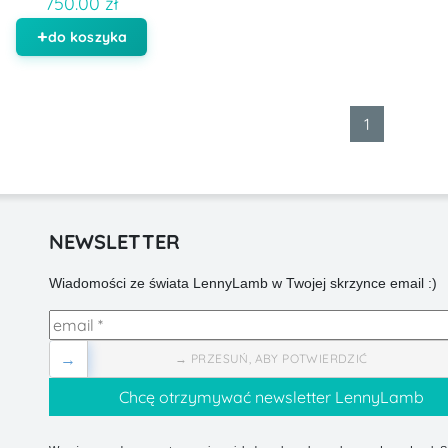
750.00 zł
do koszyka
1
NEWSLETTER
Wiadomości ze świata LennyLamb w Twojej skrzynce email :)
→
→ PRZESUŃ, ABY POTWIERDZIĆ