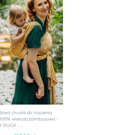
dowa chusta do noszenia
, 100% wiskoza bambusowa -
DUCH - ...