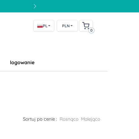
PL
PLN
0
logowanie
Sortuj po cenie :
Rosnąco
Malejąco