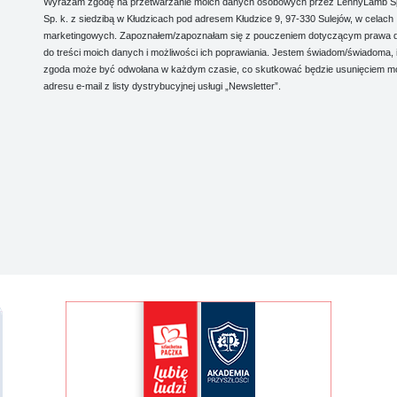
Wyrażam zgodę na przetwarzanie moich danych osobowych przez LennyLamb Sp.
Sp. k. z siedzibą w Kłudzicach pod adresem Kłudzice 9, 97-330 Sulejów, w celach
marketingowych. Zapoznałem/zapoznałam się z pouczeniem dotyczącym prawa 
do treści moich danych i możliwości ich poprawiania. Jestem świadom/świadoma, 
zgoda może być odwołana w każdym czasie, co skutkować będzie usunięciem m
adresu e-mail z listy dystrybucyjnej usługi „Newsletter”.