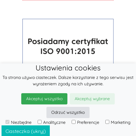
Ustawienia cookies
Ta strona używa ciasteczek. Dalsze korzystanie z tego serwisu jest
wyrażeniem zgody na ich używanie.
Akceptuj wszystko
Akceptuj wybrane
Odrzuć wszystko
Niezbędne
Analityczne
Preferencje
Marketing
© 2026
LennyLamb sp. z o.o.
·
Chusty Tkane
producent ·
Ciasteczka (ukryj)