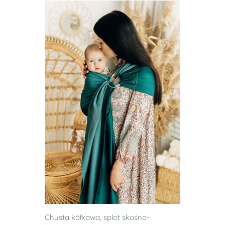
Chusta kółkowa, splot skośno-