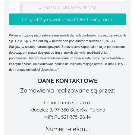
→
→ PRZESUŃ, ABY POTWIERDZIĆ
Wyrażam zgodę na przetwarzanie moich danych osobowych przez LennyLamb
Sp. z o.o. Sp. k. z siedzibą w Kłudzicach pod adresem Kłudzice 9, 97-330
Sulejów, w celach marketingowych. Zapoznałem/zapoznałam się z pouczeniem
dotyczącym prawa dostępu do treści moich danych i możliwości ich
poprawiania. Jestem świadom/świadoma, iż moja zgoda może być odwołana w
każdym czasie, co skutkować będzie usunięciem mojego adresu e-mail z listy
dystrybucyjnej usługi „Newsletter”.
DANE KONTAKTOWE
Zamówienia realizowane są przez:
LennyLamb sp. z o.o.
Kłudzice 9, 97-330 Sulejów, Poland
NIP: PL 521-375-26-14
Numer telefonu: