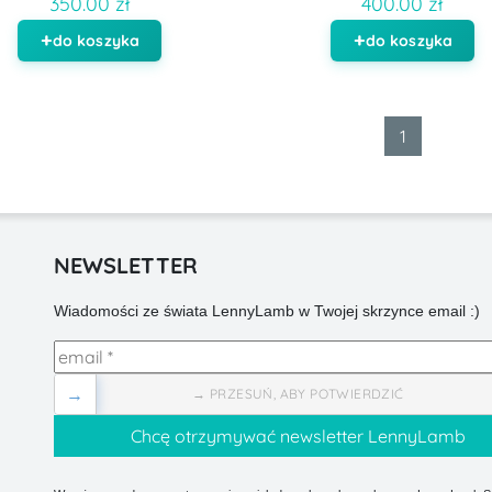
350.00 zł
400.00 zł
do koszyka
do koszyka
1
NEWSLETTER
Wiadomości ze świata LennyLamb w Twojej skrzynce email :)
→
→ PRZESUŃ, ABY POTWIERDZIĆ