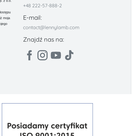
 z o.o.
+48 222-57-888-2
dostępu
E-mail:
iż moja
ojego
contact@lennylamb.com
Znajdź nas na: