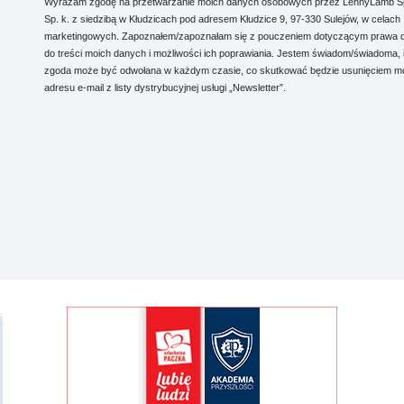
Wyrażam zgodę na przetwarzanie moich danych osobowych przez LennyLamb Sp.
Sp. k. z siedzibą w Kłudzicach pod adresem Kłudzice 9, 97-330 Sulejów, w celach
marketingowych. Zapoznałem/zapoznałam się z pouczeniem dotyczącym prawa 
do treści moich danych i możliwości ich poprawiania. Jestem świadom/świadoma, 
zgoda może być odwołana w każdym czasie, co skutkować będzie usunięciem m
adresu e-mail z listy dystrybucyjnej usługi „Newsletter”.