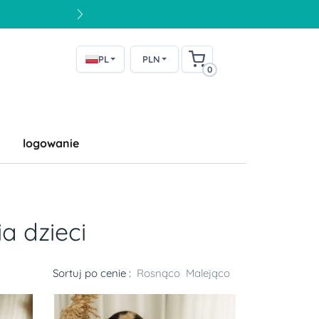
PL
PLN
0
logowanie
a dzieci
Sortuj po cenie :
Rosnąco
Malejąco