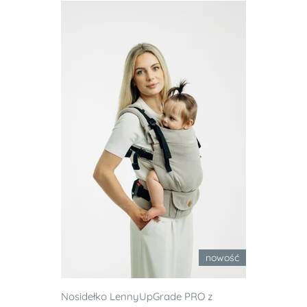
nowość
Nosidełko LennyUpGrade PRO z