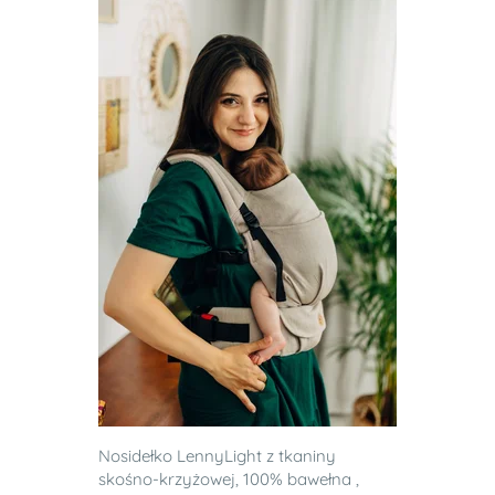
Nosidełko LennyLight z tkaniny
skośno-krzyżowej, 100% bawełna ,