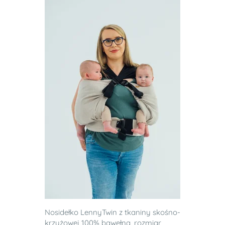
Nosidełko LennyTwin z tkaniny skośno-
krzyżowej 100% bawełna, rozmiar