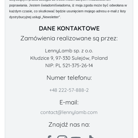
poprawiania. Jestem świadom/świadoma, iż moja zgoda może być odwołana w
każdym czasie, co skutkować będzie usunięciem mojego adresu e-mail z listy
dystrybucyjnej usługi „Newsletter”.
DANE KONTAKTOWE
Zamówienia realizowane są przez:
LennyLamb sp. z o.o.
Kłudzice 9, 97-330 Sulejów, Poland
NIP: PL 521-375-26-14
Numer telefonu:
+48 222-57-888-2
E-mail:
contact@lennylamb.com
Znajdź nas na: