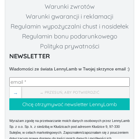
Warunki zwrotów
Warunki gwarancji i reklamacji
Regulamin wypożyczalni chust i nosidełek
Regulamin bonu podarunkowego
Polityka prywatności
NEWSLETTER
Wiadomości ze świata LennyLamb w Twojej skrzynce email :)
→
→ PRZESUŃ, ABY POTWIERDZIĆ
Wyrażam zgodę na przetwarzanie moich danych osobowych przez LennyLamb
Sp. z o.o. Sp. k. z siedzibą w Kłudzicach pod adresem Kłudzice 9, 97-330
Sulejów, w celach marketingowych. Zapoznałem/zapoznałam się z pouczeniem
dotyczącym prawa dostępu do treści moich danych i możliwości ich