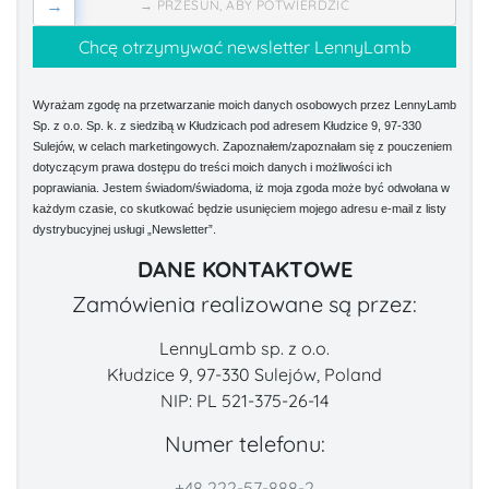
→
→ PRZESUŃ, ABY POTWIERDZIĆ
Wyrażam zgodę na przetwarzanie moich danych osobowych przez LennyLamb
Sp. z o.o. Sp. k. z siedzibą w Kłudzicach pod adresem Kłudzice 9, 97-330
Sulejów, w celach marketingowych. Zapoznałem/zapoznałam się z pouczeniem
dotyczącym prawa dostępu do treści moich danych i możliwości ich
poprawiania. Jestem świadom/świadoma, iż moja zgoda może być odwołana w
każdym czasie, co skutkować będzie usunięciem mojego adresu e-mail z listy
dystrybucyjnej usługi „Newsletter”.
DANE KONTAKTOWE
Zamówienia realizowane są przez:
LennyLamb sp. z o.o.
Kłudzice 9, 97-330 Sulejów, Poland
NIP: PL 521-375-26-14
Numer telefonu:
+48 222-57-888-2