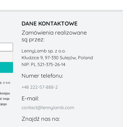
DANE KONTAKTOWE
Zamówienia realizowane
są przez:
LennyLamb sp. z o.o.
Kłudzice 9, 97-330 Sulejów, Poland
NIP: PL 521-375-26-14
Numer telefonu:
 z o.o.
+48 222-57-888-2
dostępu
E-mail:
iż moja
ojego
contact@lennylamb.com
Znajdź nas na: