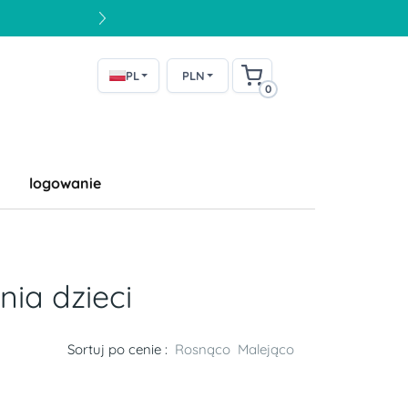
PL
PLN
0
logowanie
ia dzieci
Sortuj po cenie :
Rosnąco
Malejąco