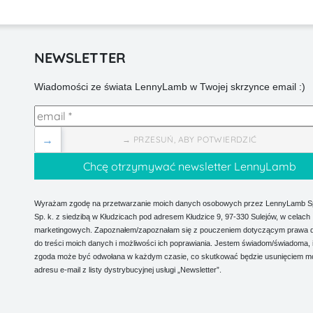
NEWSLETTER
Wiadomości ze świata LennyLamb w Twojej skrzynce email :)
→
→ PRZESUŃ, ABY POTWIERDZIĆ
Wyrażam zgodę na przetwarzanie moich danych osobowych przez LennyLamb Sp.
Sp. k. z siedzibą w Kłudzicach pod adresem Kłudzice 9, 97-330 Sulejów, w celach
marketingowych. Zapoznałem/zapoznałam się z pouczeniem dotyczącym prawa 
do treści moich danych i możliwości ich poprawiania. Jestem świadom/świadoma, 
zgoda może być odwołana w każdym czasie, co skutkować będzie usunięciem m
adresu e-mail z listy dystrybucyjnej usługi „Newsletter”.